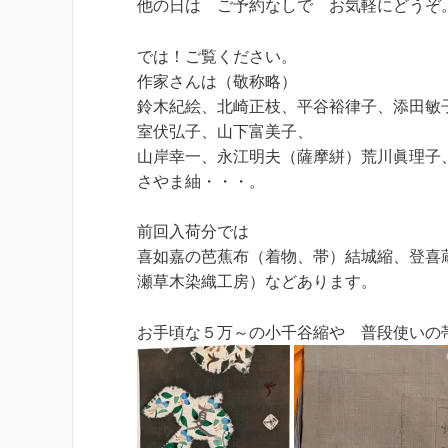
他の日は ご予約なしで お気軽にどうぞ
では！ご覧ください。
作家さんは（敬称略）
鈴木紀絵、北崎正枝、平谷裕律子、添田敏
室伏弘子、山下富美子、
山岸幸一、永江明夫（薩摩絣）荒川眞理子
さやま紬・・・。
前回入荷分では
喜如嘉の芭蕉布（着物、帯）結城縮、登喜
瀬草木染織工房）などあります。
お手頃な５万～の小千谷縮や 普段使いの