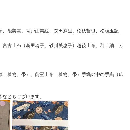
。
子、池美雪、青戸由美絵、森田麻里、松枝哲也、松枝玉記、
、宮古上布（新里玲子、砂川美恵子）越後上布、郡上紬、み
蔵（着物、帯）、能登上布（着物、帯）手織の中の手織（広
帯などもございます。