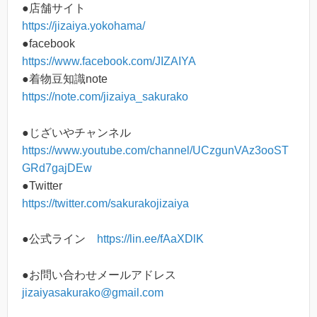
●店舗サイト
https://jizaiya.yokohama/
●facebook
https://www.facebook.com/JIZAIYA
●着物豆知識note
https://note.com/jizaiya_sakurako
●じざいやチャンネル
https://www.youtube.com/channel/UCzgunVAz3ooST
GRd7gajDEw
●Twitter
https://twitter.com/sakurakojizaiya
●公式ライン
https://lin.ee/fAaXDlK
●お問い合わせメールアドレス
jizaiyasakurako@gmail.com