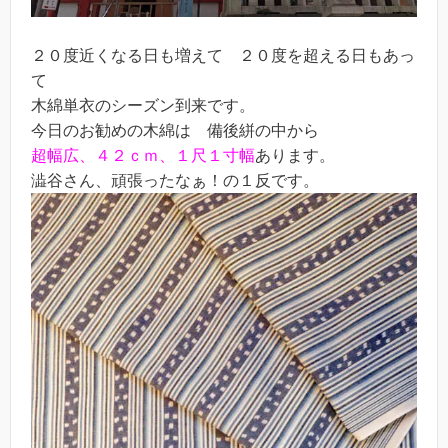
２０度近くなる日も増えて ２０度を超える日もあっ
て
木綿単衣のシーズン到来です。
今日のお勧めの木綿は 備後絣の中から
超幅広、４２ｃｍ、１尺１寸幅
あります。
澁谷さん、頑張ったなぁ！の１反です。