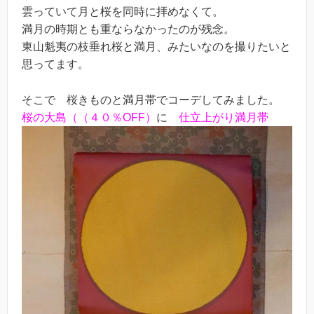
雲っていて月と桜を同時に拝めなくて。
満月の時期とも重ならなかったのが残念。
東山魁夷の枝垂れ桜と満月、みたいなのを撮りたいと
思ってます。
そこで 桜きものと満月帯でコーデしてみました。
桜の大島（（４０％OFF）
に
仕立上がり満月帯