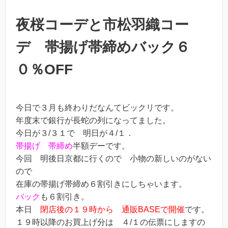
夜桜コーデと市松羽織コー
デ 帯揚げ帯締めバック６
０％OFF
今日で３月も終わりだなんてビックリです。
年度末で銀行が長蛇の列になってました。
今日が３/３１で 明日が４/１．
帯揚げ
帯締め
半額デーです。
今回 明後日京都に行くので 小物の新しいのがない
ので
在庫の帯揚げ帯締め６割引きにしちゃいます。
バック
も６割引き。
本日
閉店後の１９時から
通販BASEで開催
です。
１９時以降のお買上げ分は ４/１の伝票にしますの