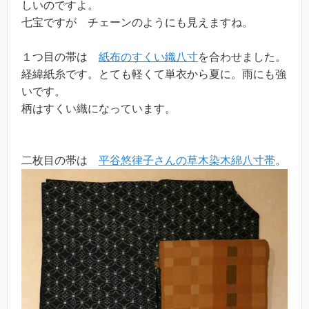
しいのですよ。
七宝ですが チェーンのようにも見えますね。
１つ目の帯は
紙布のすくい織八寸
を合わせました。
経緯紙糸です。とても軽くて単衣から夏に。雨にも強
いです。
柄はすくい織になっています。
二枚目の帯は
平谷悠律子さんの草木染木綿八寸帯
。