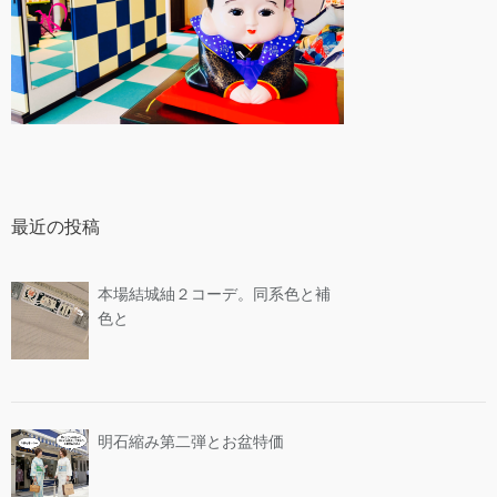
最近の投稿
本場結城紬２コーデ。同系色と補
色と
明石縮み第二弾とお盆特価