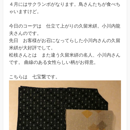
４月にはサクランボがなります。鳥さんたちが食べち
ゃいますけど。
今日のコーデは 仕立て上がりの久留米絣。小川内龍
夫さんのです。
先日 お客様がお召になってらした小川内さんの久留
米絣が大好評でして。
松枝さんとは また違う久留米絣の名人、小川内さん
です。 曲線のある女性らしい柄がお得意。
こちらは 七宝繋です。