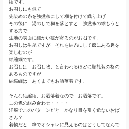
緬です。
お召しにも似て
先染めの糸を強撚糸にして糊を付けて織り上げ
その後に 湯のしで糊を落とすと 強撚糸の縮もうと
する力で
生地の表面に細かい皺が寄るのがお召です。
お召しは生糸ですが それを紬糸にして節にある趣を
楽しむのが
紬縮緬です。
お召しは お召し物、と言われるほどに順礼装の格の
あるものですが
紬縮緬は あくまでもお洒落着です。
そんな紬縮緬、お洒落着なので お洒落です。
この色の組み合わせ・・・・
洋服でこのパターンだと かなり目を引く危ないおば
さん？
着物だと 粋でオシャレに見えるのはどうしてなんで