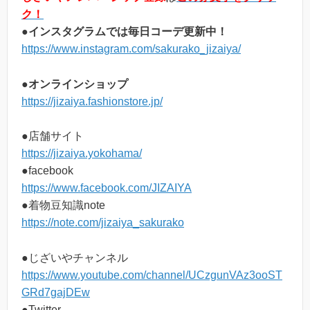
ク！
●インスタグラムでは毎日コーデ更新中！
https://www.instagram.com/sakurako_jizaiya/
●オンラインショップ
https://jizaiya.fashionstore.jp/
●店舗サイト
https://jizaiya.yokohama/
●facebook
https://www.facebook.com/JIZAIYA
●着物豆知識note
https://note.com/jizaiya_sakurako
●じざいやチャンネル
https://www.youtube.com/channel/UCzgunVAz3ooST
GRd7gajDEw
●Twitter